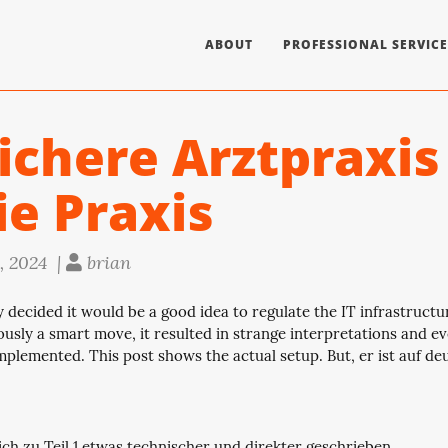
ABOUT
PROFESSIONAL SERVICE
ichere Arztpraxis 
ie Praxis
, 2024 |
brian
decided it would be a good idea to regulate the IT infrastructur
ously a smart move, it resulted in strange interpretations and e
mplemented. This post shows the actual setup. But, er ist auf deu
ich zu Teil 1 etwas technischer und direkter geschrieben.