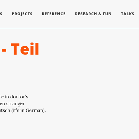
S
PROJECTS
REFERENCE
RESEARCH & FUN
TALKS
- Teil
e in doctor’s
ven stranger
tsch (it’s in German).