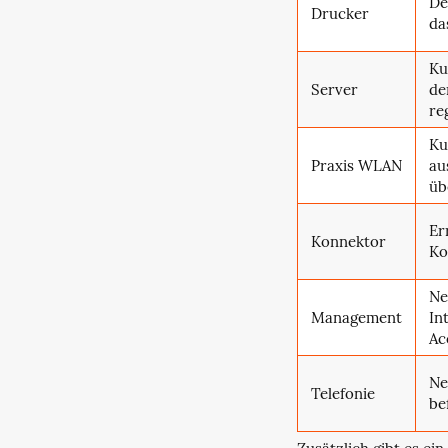
De
Drucker
da
Ku
Server
de
re
Ku
Praxis WLAN
au
üb
Er
Konnektor
Ko
Ne
Management
In
Ac
Ne
Telefonie
be