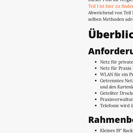
Teil 1 ist hier zu find
Abweichend von Teil 1
selben Methoden adre
Überbli
Anforder
Netz für privat
Netz für Praxis
WLAN für ein Pr
Getrenntes Netz
und den Kartenl
Geteilter Druck
Praxisverwaltun
Telefonie wird 
Rahmenb
Kleines 19" Rac