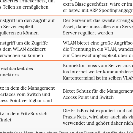
diziertes Druckernetz, um
extra Blase geschützt, wäre er im
s Teilen zu ermöglichen
er bspw. mit ARP Spoofing angegr
nstgriff um den Zugriff auf
Der Server ist das zweite streng
n Server explizit
Asset, daher muss alles zum Serv
gulieren zu können
Server reguliert werden
nstgriff um die Zugriffe
WLAN bietet eine große Angriffso
s dem WLAN dediziert
die Trennung in ein VLAN, wande
erwachen zu können
zur Überwachung explizit über di
Konnektor muss vom Server aus e
reichbarkeit des
ins Internet weiter kommunizier
nnektors
Kartenterminal ist im selben VLA
tz in dem die Management
Bietet Schutz für die Management
terfaces vom Switch und
Access Point und Switch
cess Point verfügbar sind
Die FritzBox ist exponiert und sol
tz in dem FritzBox sich
Praxis Netz, wird aber auch als vi
findet
verwendet und gehört daher nicht