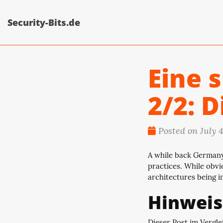
Security-Bits.de
Eine s
2/2: D
Posted on July 4
A while back Germany 
practices. While obvi
architectures being i
Hinweis
Dieser Post im Vergle